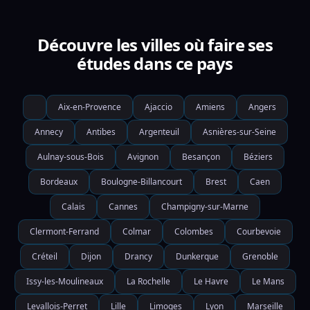
Découvre les villes où faire ses
études dans ce pays
Aix-en-Provence
Ajaccio
Amiens
Angers
Annecy
Antibes
Argenteuil
Asnières-sur-Seine
Aulnay-sous-Bois
Avignon
Besançon
Béziers
Bordeaux
Boulogne-Billancourt
Brest
Caen
Calais
Cannes
Champigny-sur-Marne
Clermont-Ferrand
Colmar
Colombes
Courbevoie
Créteil
Dijon
Drancy
Dunkerque
Grenoble
Issy-les-Moulineaux
La Rochelle
Le Havre
Le Mans
Levallois-Perret
Lille
Limoges
Lyon
Marseille