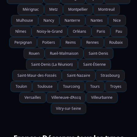
Mérignac
Metz
Montpellier
Montreuil
Mulhouse
Nancy
Nanterre
Nantes
Nice
Nîmes
Noisy-le-Grand
Orléans
Paris
Pau
Perpignan
Poitiers
Reims
Rennes
Roubaix
Rouen
Rueil-Malmaison
Saint-Denis
Saint-Denis (La Réunion)
Saint-Étienne
Saint-Maur-des-Fossés
Saint-Nazaire
Strasbourg
Toulon
Toulouse
Tourcoing
Tours
Troyes
Versailles
Villeneuve-d’Ascq
Villeurbanne
Vitry-sur-Seine