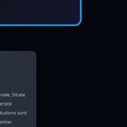
onale. Située
ersité
itutions sont
ntier.