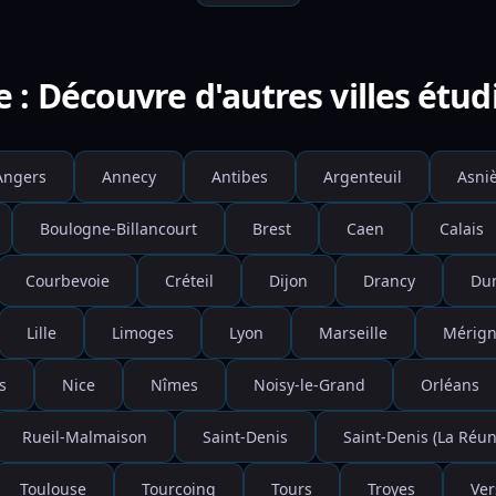
e : Découvre d'autres villes étud
Angers
Annecy
Antibes
Argenteuil
Asniè
Boulogne-Billancourt
Brest
Caen
Calais
Courbevoie
Créteil
Dijon
Drancy
Du
Lille
Limoges
Lyon
Marseille
Mérign
s
Nice
Nîmes
Noisy-le-Grand
Orléans
Rueil-Malmaison
Saint-Denis
Saint-Denis (La Réun
Toulouse
Tourcoing
Tours
Troyes
Ver