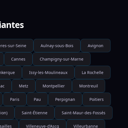
iantes
res-sur-Seine
Aulnay-sous-Bois
Avignon
Cannes
Champigny-sur-Marne
nkerque
Issy-les-Moulineaux
La Rochelle
ac
Metz
Montpellier
Montreuil
Paris
Pau
Perpignan
Poitiers
ion)
Saint-Étienne
Saint-Maur-des-Fossés
sailles
Villeneuve-d’Ascq
Villeurbanne