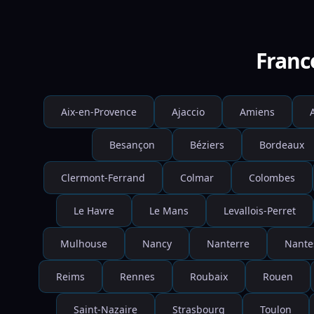
Franc
Aix-en-Provence
Ajaccio
Amiens
Besançon
Béziers
Bordeaux
Clermont-Ferrand
Colmar
Colombes
Le Havre
Le Mans
Levallois-Perret
Mulhouse
Nancy
Nanterre
Nante
Reims
Rennes
Roubaix
Rouen
Saint-Nazaire
Strasbourg
Toulon