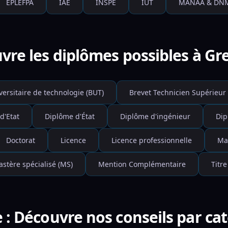
EPLEFPA
IAE
INSPE
IUT
MANAA & DN
vre les diplômes possibles à Gr
versitaire de technologie (BUT)
Brevet Technicien Supérieur 
d'Etat
Diplôme d'État
Diplôme d'ingénieur
Dip
Doctorat
Licence
Licence professionnelle
Ma
stère spécialisé (MS)
Mention Complémentaire
Titre
 : Découvre nos conseils par ca