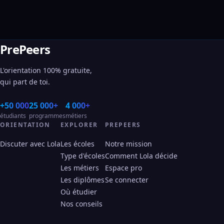
PrePeers
L'orientation 100% gratuite,
qui part de toi.
+50 000
25 000+
4 000+
étudiants
programmes
métiers
ORIENTATION
EXPLORER
PREPEERS
Discuter avec Lola
Les écoles
Notre mission
Type d'écoles
Comment Lola décide
Les métiers
Espace pro
Les diplômes
Se connecter
Où étudier
Nos conseils