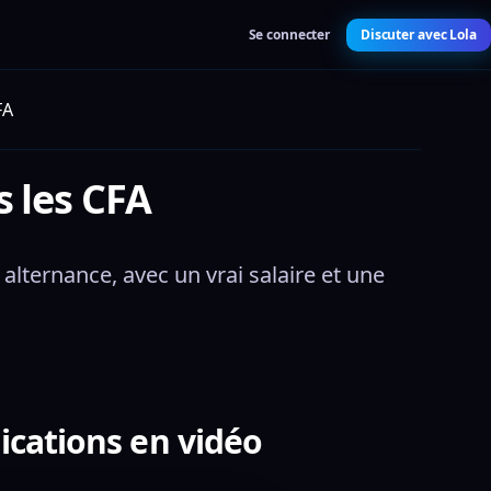
Se connecter
Discuter avec Lola
FA
 les CFA
lternance, avec un vrai salaire et une 
lications en vidéo