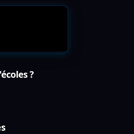
écoles ?
es