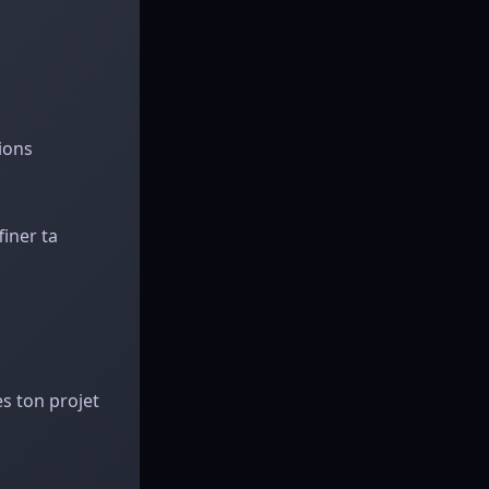
tions
iner ta
s ton projet