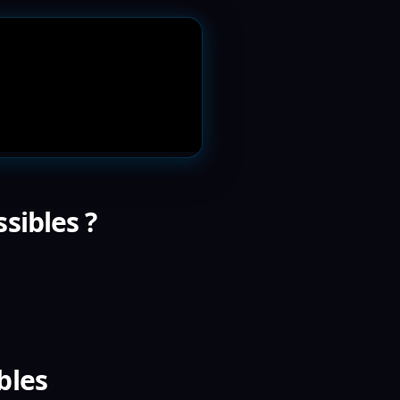
sibles ?
bles