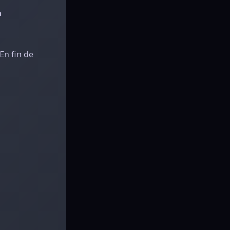
n
En fin de