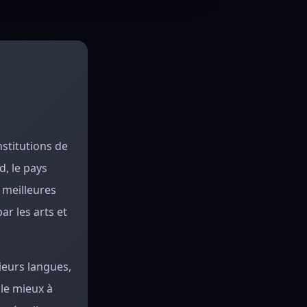
nstitutions de
d, le pays
 meilleures
r les arts et
ieurs langues,
le mieux à