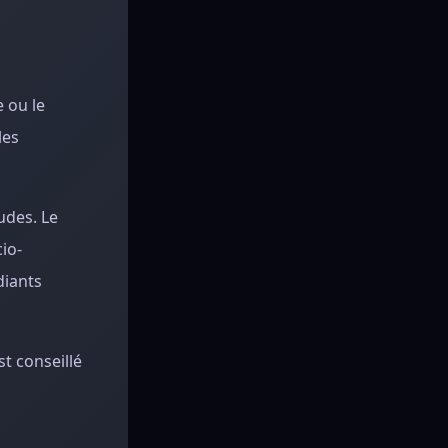
 ou le
les
udes. Le
io-
diants
st conseillé