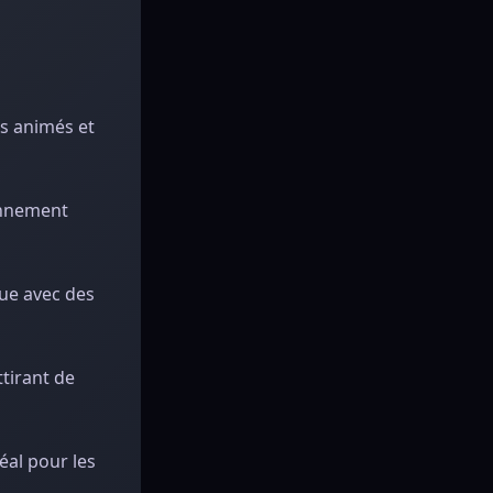
és animés et
onnement
que avec des
ttirant de
éal pour les