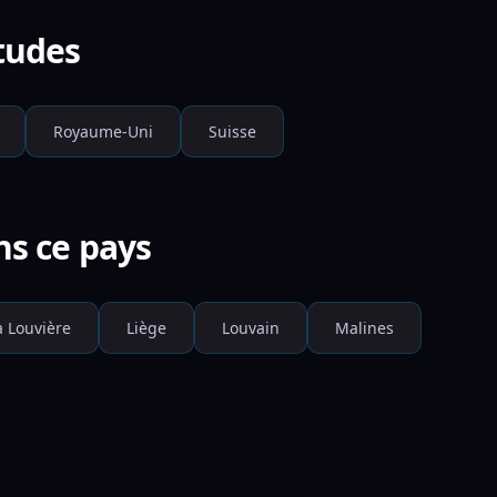
tudes
Royaume-Uni
Suisse
ns ce pays
a Louvière
Liège
Louvain
Malines