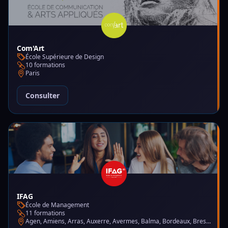
Com'Art
École Supérieure de Design
10 formations
Paris
Consulter
IFAG
École de Management
11 formations
Agen, Amiens, Arras, Auxerre, Avermes, Balma, Bordeaux, Brest, Charleville-Mézières, Chartres, Courbevoie, Dijon, Gap, La Garde, Le Mans, Lille, Lyon, Mont-de-Marsan, Montluçon, Montpellier, Mulhouse, Nantes, Puteaux, Reims, Rennes, Trélazé