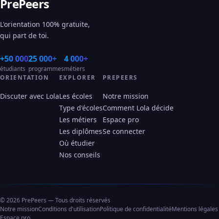
PrePeers
L'orientation 100% gratuite,
qui part de toi.
+50 000
25 000+
4 000+
étudiants
programmes
métiers
ORIENTATION
EXPLORER
PREPEERS
Discuter avec Lola
Les écoles
Notre mission
Type d'écoles
Comment Lola décide
Les métiers
Espace pro
Les diplômes
Se connecter
Où étudier
Nos conseils
© 2026 PrePeers — Tous droits réservés
Notre mission
Conditions d'utilisation
Politique de confidentialité
Mentions légales
Espace pro