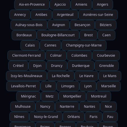
Aix-en-Provence
Ajaccio
Amiens
Angers
Annecy
Antibes
Argenteuil
Asnières-sur-Seine
Aulnay-sous-Bois
Avignon
Besançon
Béziers
Bordeaux
Boulogne-Billancourt
Brest
Caen
Calais
Cannes
Champigny-sur-Marne
Clermont-Ferrand
Colmar
Colombes
Courbevoie
Créteil
Dijon
Drancy
Dunkerque
Grenoble
Issy-les-Moulineaux
La Rochelle
Le Havre
Le Mans
Levallois-Perret
Lille
Limoges
Lyon
Marseille
Mérignac
Metz
Montpellier
Montreuil
Mulhouse
Nancy
Nanterre
Nantes
Nice
Nîmes
Noisy-le-Grand
Orléans
Paris
Pau
Perpignan
Reims
Rennes
Roubaix
Rouen