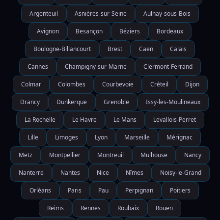
Argenteuil
Asnières-sur-Seine
Aulnay-sous-Bois
Avignon
Besançon
Béziers
Bordeaux
Boulogne-Billancourt
Brest
Caen
Calais
Cannes
Champigny-sur-Marne
Clermont-Ferrand
Colmar
Colombes
Courbevoie
Créteil
Dijon
Drancy
Dunkerque
Grenoble
Issy-les-Moulineaux
La Rochelle
Le Havre
Le Mans
Levallois-Perret
Lille
Limoges
Lyon
Marseille
Mérignac
Metz
Montpellier
Montreuil
Mulhouse
Nancy
Nanterre
Nantes
Nice
Nîmes
Noisy-le-Grand
Orléans
Paris
Pau
Perpignan
Poitiers
Reims
Rennes
Roubaix
Rouen