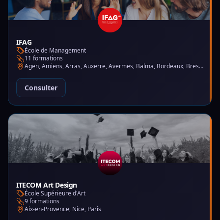
IFAG
École de Management
11 formations
Agen, Amiens, Arras, Auxerre, Avermes, Balma, Bordeaux, Brest, Charleville-Mézières, Chartres, Courbevoie, Dijon, Gap, La Garde, Le Mans, Lille, Lyon, Mont-de-Marsan, Montluçon, Montpellier, Mulhouse, Nantes, Puteaux, Reims, Rennes, Trélazé
Consulter
ITECOM Art Design
École Supérieure d'Art
9 formations
Aix-en-Provence, Nice, Paris