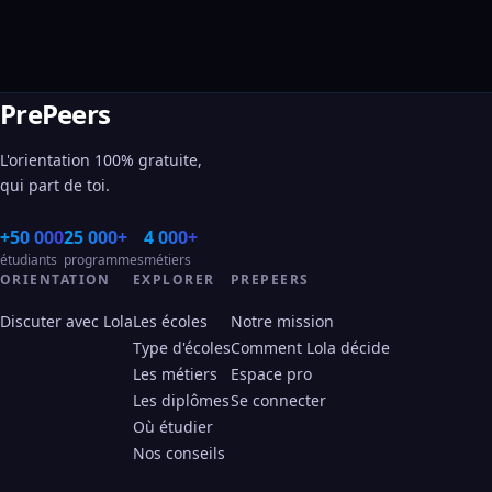
PrePeers
L'orientation 100% gratuite,
qui part de toi.
+50 000
25 000+
4 000+
étudiants
programmes
métiers
ORIENTATION
EXPLORER
PREPEERS
Discuter avec Lola
Les écoles
Notre mission
Type d'écoles
Comment Lola décide
Les métiers
Espace pro
Les diplômes
Se connecter
Où étudier
Nos conseils