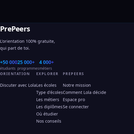
PrePeers
L'orientation 100% gratuite,
qui part de toi.
+50 000
25 000+
4 000+
étudiants
programmes
métiers
ORIENTATION
EXPLORER
PREPEERS
Discuter avec Lola
Les écoles
Notre mission
Type d'écoles
Comment Lola décide
Les métiers
Espace pro
Les diplômes
Se connecter
Où étudier
Nos conseils