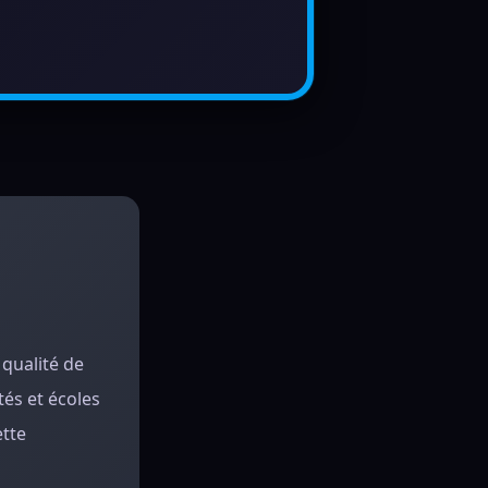
qualité de
és et écoles
ette