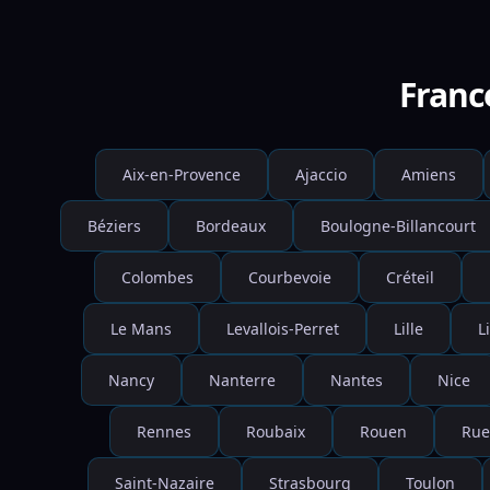
Franc
Aix-en-Provence
Ajaccio
Amiens
Béziers
Bordeaux
Boulogne-Billancourt
Colombes
Courbevoie
Créteil
Le Mans
Levallois-Perret
Lille
L
Nancy
Nanterre
Nantes
Nice
Rennes
Roubaix
Rouen
Rue
Saint-Nazaire
Strasbourg
Toulon