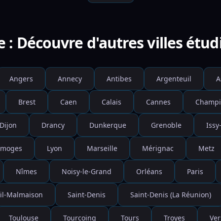
e : Découvre d'autres villes étud
Angers
Annecy
Antibes
Argenteuil
A
Brest
Caen
Calais
Cannes
Champi
Dijon
Drancy
Dunkerque
Grenoble
Issy
imoges
Lyon
Marseille
Mérignac
Metz
Nîmes
Noisy-le-Grand
Orléans
Paris
il-Malmaison
Saint-Denis
Saint-Denis (La Réunion)
Toulouse
Tourcoing
Tours
Troyes
Ver