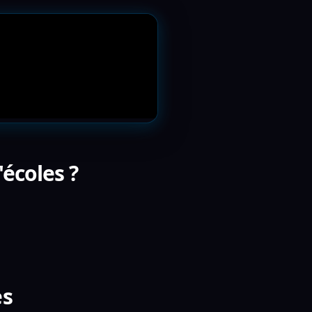
écoles ?
es