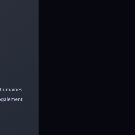
s humaines
 également