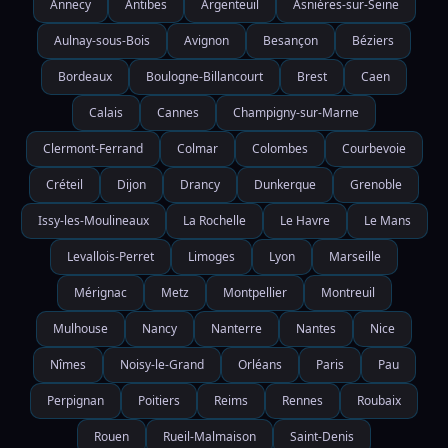
Annecy
Antibes
Argenteuil
Asnières-sur-Seine
Aulnay-sous-Bois
Avignon
Besançon
Béziers
Bordeaux
Boulogne-Billancourt
Brest
Caen
Calais
Cannes
Champigny-sur-Marne
Clermont-Ferrand
Colmar
Colombes
Courbevoie
Créteil
Dijon
Drancy
Dunkerque
Grenoble
Issy-les-Moulineaux
La Rochelle
Le Havre
Le Mans
Levallois-Perret
Limoges
Lyon
Marseille
Mérignac
Metz
Montpellier
Montreuil
Mulhouse
Nancy
Nanterre
Nantes
Nice
Nîmes
Noisy-le-Grand
Orléans
Paris
Pau
Perpignan
Poitiers
Reims
Rennes
Roubaix
Rouen
Rueil-Malmaison
Saint-Denis