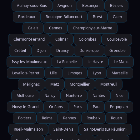
Aulnay-sous-Bois
Avignon
Besançon
Béziers
Bordeaux
Boulogne-Billancourt
Brest
Caen
Calais
Cannes
Champigny-sur-Marne
Clermont-Ferrand
Colmar
Colombes
Courbevoie
Créteil
Dijon
Drancy
Dunkerque
Grenoble
Issy-les-Moulineaux
La Rochelle
Le Havre
Le Mans
Levallois-Perret
Lille
Limoges
Lyon
Marseille
Mérignac
Metz
Montpellier
Montreuil
Mulhouse
Nancy
Nanterre
Nantes
Nice
Noisy-le-Grand
Orléans
Paris
Pau
Perpignan
Poitiers
Reims
Rennes
Roubaix
Rouen
Rueil-Malmaison
Saint-Denis
Saint-Denis (La Réunion)