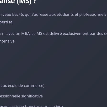
lisé (MS) ?
iveau Bac+6, qui s’adresse aux étudiants et professionnels
pertise
.
e ni avec un MBA. Le MS est délivré exclusivement par des é
ntensive.
ieur, école de commerce)
essionnelle significative
econvertir ou booster leur carrière