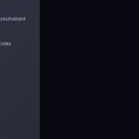
 souhaitant
coles