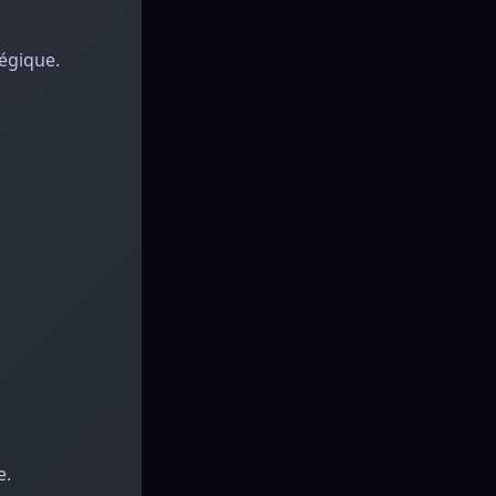
tégique.
e.