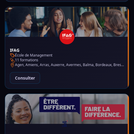
IFAG
École de Management
11 formations
Agen, Amiens, Arras, Auxerre, Avermes, Balma, Bordeaux, Brest, Charleville-Mézières, Chartres, Courbevoie, Dijon, Gap, La Garde, Le Mans, Lille, Lyon, Mont-de-Marsan, Montluçon, Montpellier, Mulhouse, Nantes, Puteaux, Reims, Rennes, Trélazé
Consulter