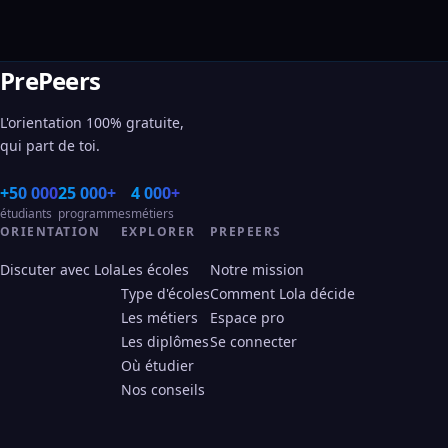
PrePeers
L'orientation 100% gratuite,
qui part de toi.
+50 000
25 000+
4 000+
étudiants
programmes
métiers
ORIENTATION
EXPLORER
PREPEERS
Discuter avec Lola
Les écoles
Notre mission
Type d'écoles
Comment Lola décide
Les métiers
Espace pro
Les diplômes
Se connecter
Où étudier
Nos conseils