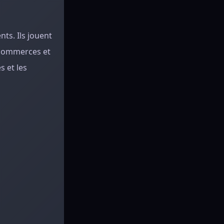
ts. Ils jouent
s commerces et
s et les