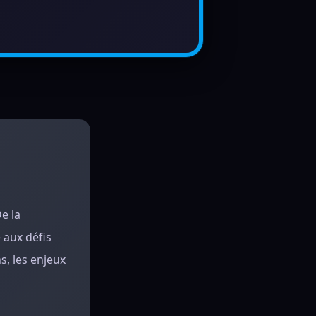
e la
 aux défis
s, les enjeux