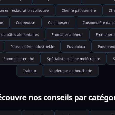
on en restauration collective
Chef.fe pâtissier.ère
Che
ne
Coupeur.se
Cuisinier.ère
Cuisinier.ière dans
e de pâtes alimentaires
Fromager affineur
Fromager-
Pâtissier.ière industriel.le
Pizzaïolo.a
Poissonnie
Sommelier en thé
Spécialiste cuisine moléculaire
S
Traiteur
Vendeur.se en boucherie
couvre nos conseils par catégo