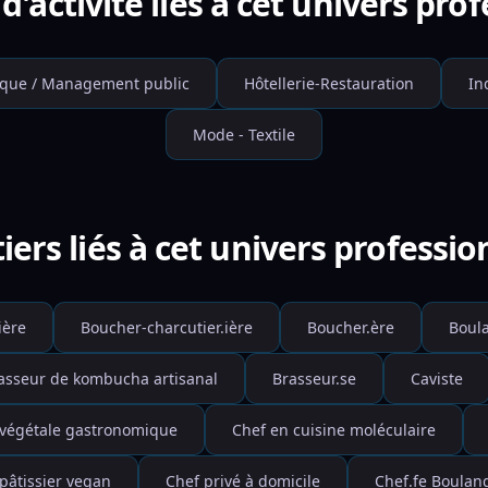
d'activité liés à cet univers pro
ique / Management public
Hôtellerie-Restauration
In
Mode - Textile
iers liés à cet univers professio
ière
Boucher-charcutier.ière
Boucher.ère
Boul
asseur de kombucha artisanal
Brasseur.se
Caviste
 végétale gastronomique
Chef en cuisine moléculaire
pâtissier vegan
Chef privé à domicile
Chef.fe Boulan