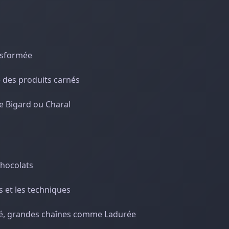
ansformée
e des produits carnés
e Bigard ou Charal
chocolats
s et les techniques
mé, grandes chaînes comme Ladurée