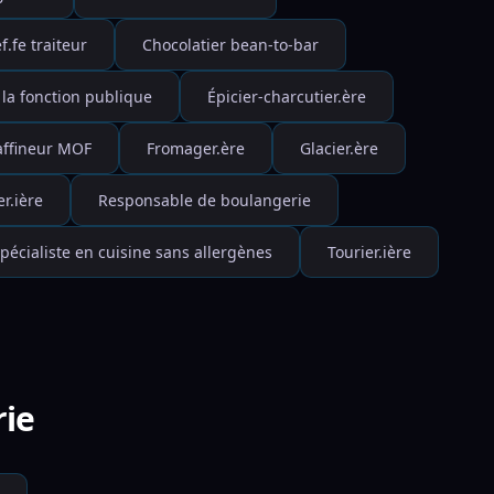
f.fe traiteur
Chocolatier bean-to-bar
 la fonction publique
Épicier-charcutier.ère
affineur MOF
Fromager.ère
Glacier.ère
r.ière
Responsable de boulangerie
pécialiste en cuisine sans allergènes
Tourier.ière
rie