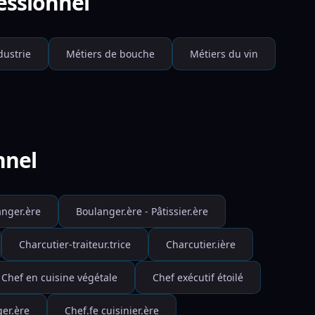
fessionnel
dustrie
Métiers de bouche
Métiers du vin
nnel
anger.ère
Boulanger.ère - Pâtissier.ère
Charcutier-traiteur.trice
Charcutier.ière
Chef en cuisine végétale
Chef exécutif étoilé
ger.ère
Chef.fe cuisinier.ère