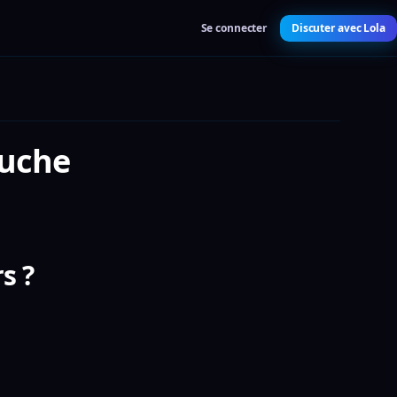
Se connecter
Discuter avec Lola
ouche
s ?