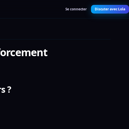
Se connecter
Discuter avec Lola
nforcement
s ?