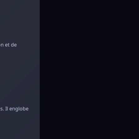
n et de
s. Il englobe