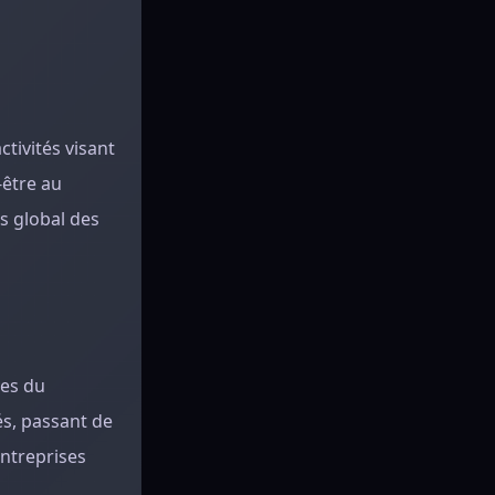
tivités visant
-être au
s global des
ves du
és, passant de
ntreprises