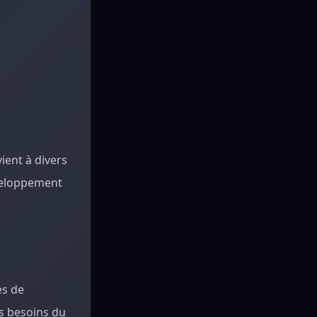
vient à divers
éveloppement
es de
es besoins du