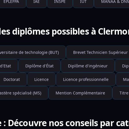
EPLEFPA
IAE
INSPE
IUT
MANAA & DN
les diplômes possibles à Clermo
versitaire de technologie (BUT)
Brevet Technicien Supérieur 
d'Etat
Diplôme d'État
Diplôme d'ingénieur
Dip
Doctorat
Licence
Licence professionnelle
Ma
stère spécialisé (MS)
Mention Complémentaire
Titre
 : Découvre nos conseils par ca