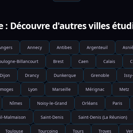
e : Découvre d'autres villes étud
Angers
Annecy
Antibes
Argenteuil
Asniè
oulogne-Billancourt
Brest
Caen
Calais
C
Dijon
Drancy
Dunkerque
Grenoble
Issy
imoges
Lyon
Marseille
Mérignac
Metz
Nîmes
Noisy-le-Grand
Orléans
Paris
il-Malmaison
Saint-Denis
Saint-Denis (La Réunion)
Toulouse
Tourcoing
Tours
Troyes
Ver