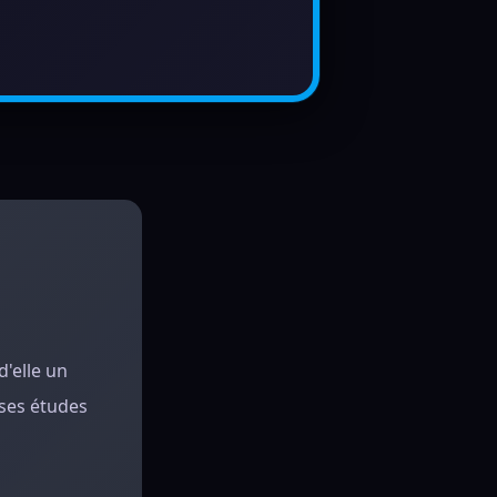
d'elle un
 ses études