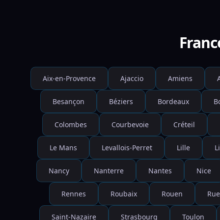
Franc
Aix-en-Provence
Ajaccio
Amiens
Besançon
Béziers
Bordeaux
B
Colombes
Courbevoie
Créteil
Le Mans
Levallois-Perret
Lille
L
Nancy
Nanterre
Nantes
Nice
Rennes
Roubaix
Rouen
Rue
Saint-Nazaire
Strasbourg
Toulon