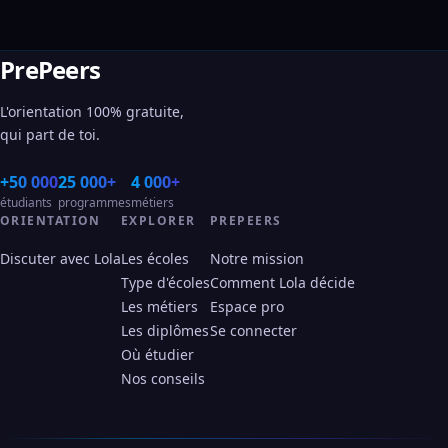
PrePeers
L'orientation 100% gratuite,
qui part de toi.
+50 000
25 000+
4 000+
étudiants
programmes
métiers
ORIENTATION
EXPLORER
PREPEERS
Discuter avec Lola
Les écoles
Notre mission
Type d'écoles
Comment Lola décide
Les métiers
Espace pro
Les diplômes
Se connecter
Où étudier
Nos conseils