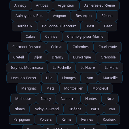
Annecy
Antibes
Argenteuil
Asnières-sur-Seine
Aulnay-sous-Bois
Avignon
Besançon
Béziers
Bordeaux
Boulogne-Billancourt
Brest
Caen
Calais
Cannes
Champigny-sur-Marne
Clermont-Ferrand
Colmar
Colombes
Courbevoie
Créteil
Dijon
Drancy
Dunkerque
Grenoble
Issy-les-Moulineaux
La Rochelle
Le Havre
Le Mans
Levallois-Perret
Lille
Limoges
Lyon
Marseille
Mérignac
Metz
Montpellier
Montreuil
Mulhouse
Nancy
Nanterre
Nantes
Nice
Nîmes
Noisy-le-Grand
Orléans
Paris
Pau
Perpignan
Poitiers
Reims
Rennes
Roubaix