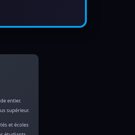
de entier.
sus supérieur.
tés et écoles
es étudiants