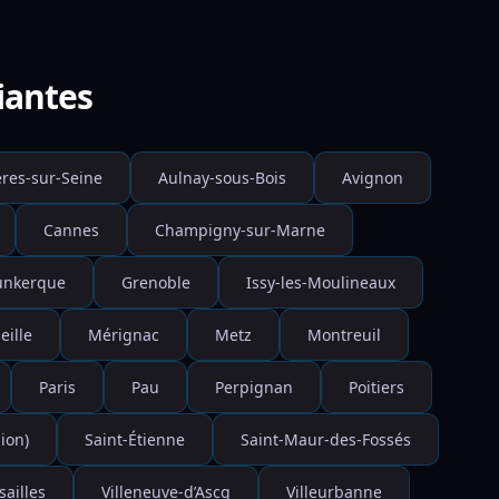
iantes
res-sur-Seine
Aulnay-sous-Bois
Avignon
Cannes
Champigny-sur-Marne
unkerque
Grenoble
Issy-les-Moulineaux
eille
Mérignac
Metz
Montreuil
Paris
Pau
Perpignan
Poitiers
ion)
Saint-Étienne
Saint-Maur-des-Fossés
sailles
Villeneuve-d’Ascq
Villeurbanne