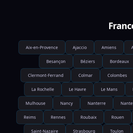
Franc
Aix-en-Provence
Ajaccio
Amiens
Besançon
Béziers
Bordeaux
Clermont-Ferrand
Colmar
Colombes
La Rochelle
Le Havre
Le Mans
Mulhouse
Nancy
Nanterre
Nante
Reims
Rennes
Roubaix
Rouen
Saint-Nazaire
Strasbourg
Toulon