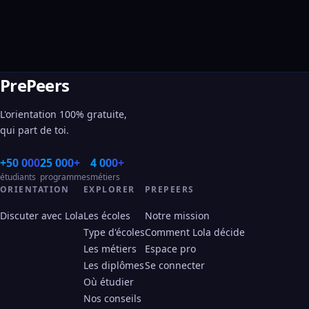
PrePeers
L'orientation 100% gratuite,
qui part de toi.
+50 000
25 000+
4 000+
étudiants
programmes
métiers
ORIENTATION
EXPLORER
PREPEERS
Discuter avec Lola
Les écoles
Notre mission
Type d'écoles
Comment Lola décide
Les métiers
Espace pro
Les diplômes
Se connecter
Où étudier
Nos conseils