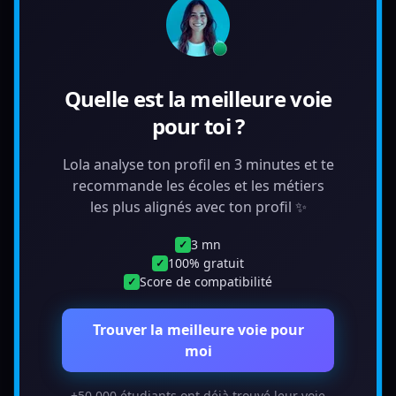
Quelle est la meilleure voie
pour toi ?
Lola analyse ton profil en 3 minutes et te
recommande les écoles et les métiers
les plus alignés avec ton profil ✨
3 mn
✓
100% gratuit
✓
Score de compatibilité
✓
Trouver la meilleure voie pour
moi
+50 000 étudiants ont déjà trouvé leur voie