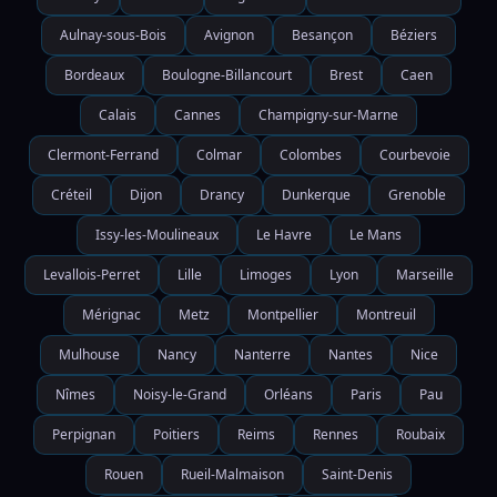
Aulnay-sous-Bois
Avignon
Besançon
Béziers
Bordeaux
Boulogne-Billancourt
Brest
Caen
Calais
Cannes
Champigny-sur-Marne
Clermont-Ferrand
Colmar
Colombes
Courbevoie
Créteil
Dijon
Drancy
Dunkerque
Grenoble
Issy-les-Moulineaux
Le Havre
Le Mans
Levallois-Perret
Lille
Limoges
Lyon
Marseille
Mérignac
Metz
Montpellier
Montreuil
Mulhouse
Nancy
Nanterre
Nantes
Nice
Nîmes
Noisy-le-Grand
Orléans
Paris
Pau
Perpignan
Poitiers
Reims
Rennes
Roubaix
Rouen
Rueil-Malmaison
Saint-Denis