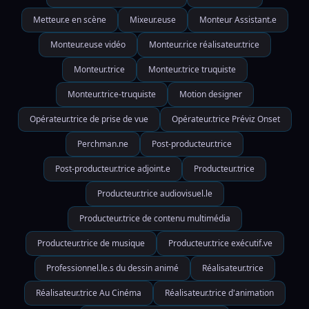
Metteur.e en scène
Mixeur.euse
Monteur Assistant.e
Monteur.euse vidéo
Monteur.rice réalisateur.trice
Monteur.trice
Monteur.trice truquiste
Monteur.trice-truquiste
Motion designer
Opérateur.trice de prise de vue
Opérateur.trice Préviz Onset
Perchman.ne
Post-producteur.trice
Post-producteur.trice adjoint.e
Producteur.trice
Producteur.trice audiovisuel.le
Producteur.trice de contenu multimédia
Producteur.trice de musique
Producteur.trice exécutif.ve
Professionnel.le.s du dessin animé
Réalisateur.trice
Réalisateur.trice Au Cinéma
Réalisateur.trice d'animation