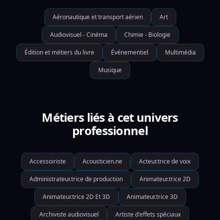
Aéronautique et transport aérien
Art
Audiovisuel - Cinéma
Chimie - Biologie
Édition et métiers du livre
Événementiel
Multimédia
Musique
Métiers liés à cet univers
professionnel
Accessoiriste
Acousticien.ne
Acteur.trice de voix
Administrateur.trice de production
Animateur.trice 2D
Animateur.trice 2D Et 3D
Animateur.trice 3D
Archiviste audiovisuel
Artiste d'effets spéciaux