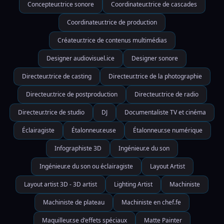
Concepteur.trice sonore
Coordinateur.trice de cascades
Coordinateur.trice de production
Créateur.trice de contenus multimédias
Designer audiovisuel.ice
Designer sonore
Directeur.trice de casting
Directeur.trice de la photographie
Directeur.trice de postproduction
Directeur.trice de radio
Directeur.trice de studio
DJ
Documentaliste TV et cinéma
Éclairagiste
Étalonneur.euse
Étalonneur.se numérique
Infographiste 3D
Ingénieur.e du son
Ingénieur.e du son ou éclairagiste
Layout Artist
Layout artist 3D - 3D artist
Lighting Artist
Machiniste
Machiniste de plateau
Machiniste en chef.fe
Maquilleur.se d'effets spéciaux
Matte Painter