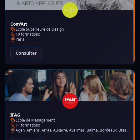
Com'Art
École Supérieure de Design
10 formations
Paris
Consulter
IFAG
École de Management
11 formations
Agen, Amiens, Arras, Auxerre, Avermes, Balma, Bordeaux, Brest, Charleville-Mézières, Chartres, Courbevoie, Dijon, Gap, La Garde, Le Mans, Lille, Lyon, Mont-de-Marsan, Montluçon, Montpellier, Mulhouse, Nantes, Puteaux, Reims, Rennes, Trélazé