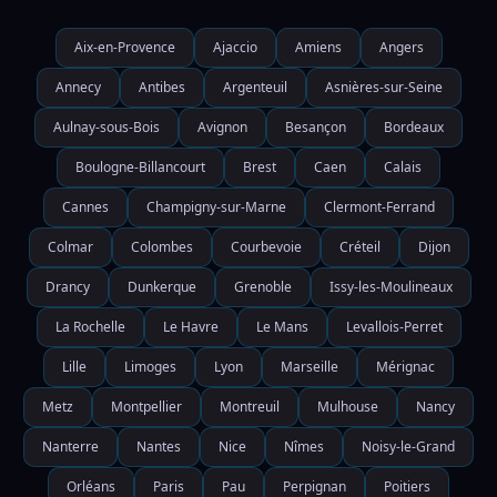
Aix-en-Provence
Ajaccio
Amiens
Angers
Annecy
Antibes
Argenteuil
Asnières-sur-Seine
Aulnay-sous-Bois
Avignon
Besançon
Bordeaux
Boulogne-Billancourt
Brest
Caen
Calais
Cannes
Champigny-sur-Marne
Clermont-Ferrand
Colmar
Colombes
Courbevoie
Créteil
Dijon
Drancy
Dunkerque
Grenoble
Issy-les-Moulineaux
La Rochelle
Le Havre
Le Mans
Levallois-Perret
Lille
Limoges
Lyon
Marseille
Mérignac
Metz
Montpellier
Montreuil
Mulhouse
Nancy
Nanterre
Nantes
Nice
Nîmes
Noisy-le-Grand
Orléans
Paris
Pau
Perpignan
Poitiers