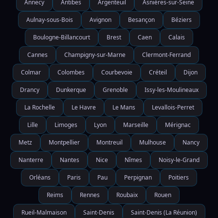
Annecy
Antibes
Argenteuil
Asnières-sur-Seine
Aulnay-sous-Bois
Avignon
Besançon
Béziers
Boulogne-Billancourt
Brest
Caen
Calais
Cannes
Champigny-sur-Marne
Clermont-Ferrand
Colmar
Colombes
Courbevoie
Créteil
Dijon
Drancy
Dunkerque
Grenoble
Issy-les-Moulineaux
La Rochelle
Le Havre
Le Mans
Levallois-Perret
Lille
Limoges
Lyon
Marseille
Mérignac
Metz
Montpellier
Montreuil
Mulhouse
Nancy
Nanterre
Nantes
Nice
Nîmes
Noisy-le-Grand
Orléans
Paris
Pau
Perpignan
Poitiers
Reims
Rennes
Roubaix
Rouen
Rueil-Malmaison
Saint-Denis
Saint-Denis (La Réunion)