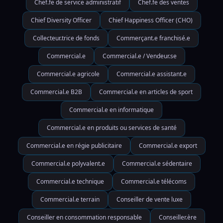
Chef.fe de service administratif
Chef.fe des ventes
Chief Diversity Officer
Chief Happiness Officer (CHO)
Collecteur.trice de fonds
Commerçant.e franchisé.e
Commercial.e
Commercial.e / Vendeur.se
Commercial.e agricole
Commercial.e assistant.e
Commercial.e B2B
Commercial.e en articles de sport
Commercial.e en informatique
Commercial.e en produits ou services de santé
Commercial.e en régie publicitaire
Commercial.e export
Commercial.e polyvalent.e
Commercial.e sédentaire
Commercial.e technique
Commercial.e télécoms
Commercial.e terrain
Conseiller de vente luxe
Conseiller en consommation responsable
Conseiller.ère