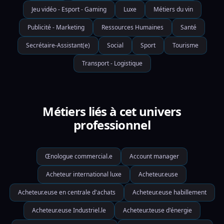
Jeu vidéo - Esport - Gaming
Luxe
Métiers du vin
Publicité - Marketing
Ressources Humaines
Santé
Secrétaire-Assistant(e)
Social
Sport
Tourisme
Transport - Logistique
Métiers liés à cet univers
professionnel
Œnologue commercial.e
Account manager
Acheteur international luxe
Acheteur.euse
Acheteur.euse en centrale d'achats
Acheteur.euse habillement
Acheteur.euse Industriel.le
Acheteur.teuse d'énergie