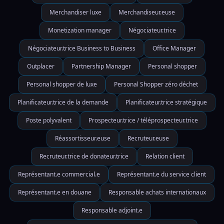
Merchandiser luxe
Merchandiseur.euse
Monetization manager
Négociateur.trice
Négociateur.trice Business to Business
Office Manager
Outplacer
Partnership Manager
Personal shopper
Personal shopper de luxe
Personal Shopper zéro déchet
Planificateur.trice de la demande
Planificateur.trice stratégique
Poste polyvalent
Prospecteur.trice / téléprospecteur.trice
Réassortisseur.euse
Recruteur.euse
Recruteur.trice de donateur.trice
Relation client
Représentant.e commercial.e
Représentant.e du service client
Représentant.e en douane
Responsable achats internationaux
Responsable adjoint.e