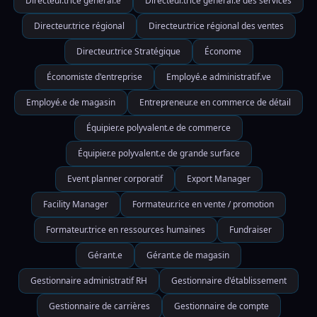
Directeur.trice général.e
Directeur.trice général.e des services
Directeur.trice régional
Directeur.trice régional des ventes
Directeur.trice Stratégique
Économe
Économiste d'entreprise
Employé.e administratif.ve
Employé.e de magasin
Entrepreneur.e en commerce de détail
Équipier.e polyvalent.e de commerce
Équipier.e polyvalent.e de grande surface
Event planner corporatif
Export Manager
Facility Manager
Formateur.rice en vente / promotion
Formateur.trice en ressources humaines
Fundraiser
Gérant.e
Gérant.e de magasin
Gestionnaire administratif RH
Gestionnaire d'établissement
Gestionnaire de carrières
Gestionnaire de compte