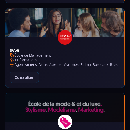
IFAG
École de Management
11 formations
Agen, Amiens, Arras, Auxerre, Avermes, Balma, Bordeaux, Brest, Charleville-Mézières, Chartres, Courbevoie, Dijon, Gap, La Garde, Le Mans, Lille, Lyon, Mont-de-Marsan, Montluçon, Montpellier, Mulhouse, Nantes, Puteaux, Reims, Rennes, Trélazé
Consulter