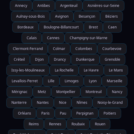
Annecy
Antibes
Argenteuil
Asnières-sur-Seine
Aulnay-sous-Bois
Avignon
Besançon
Béziers
Bordeaux
Boulogne-Billancourt
Brest
Caen
Calais
Cannes
Champigny-sur-Marne
Clermont-Ferrand
Colmar
Colombes
Courbevoie
Créteil
Dijon
Drancy
Dunkerque
Grenoble
Issy-les-Moulineaux
La Rochelle
Le Havre
Le Mans
Levallois-Perret
Lille
Limoges
Lyon
Marseille
Mérignac
Metz
Montpellier
Montreuil
Nancy
Nanterre
Nantes
Nice
Nîmes
Noisy-le-Grand
Orléans
Paris
Pau
Perpignan
Poitiers
Reims
Rennes
Roubaix
Rouen