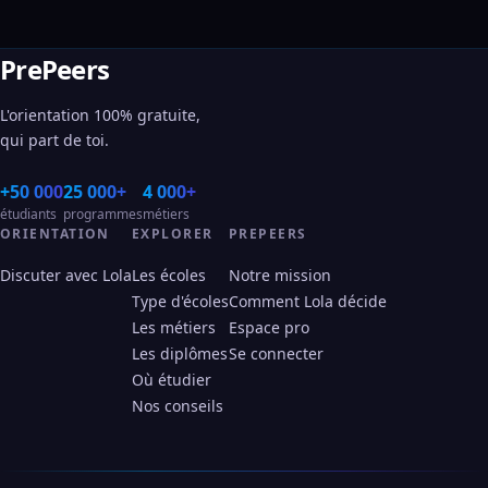
PrePeers
L'orientation 100% gratuite,
qui part de toi.
+50 000
25 000+
4 000+
étudiants
programmes
métiers
ORIENTATION
EXPLORER
PREPEERS
Discuter avec Lola
Les écoles
Notre mission
Type d'écoles
Comment Lola décide
Les métiers
Espace pro
Les diplômes
Se connecter
Où étudier
Nos conseils