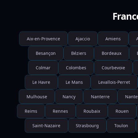
Franc
Aix-en-Provence
Ajaccio
Amiens
Besançon
Béziers
Bordeaux
Colmar
Colombes
Courbevoie
Le Havre
Le Mans
Levallois-Perret
Mulhouse
Nancy
Nanterre
Nante
Reims
Rennes
Roubaix
Rouen
Saint-Nazaire
Strasbourg
Toulon