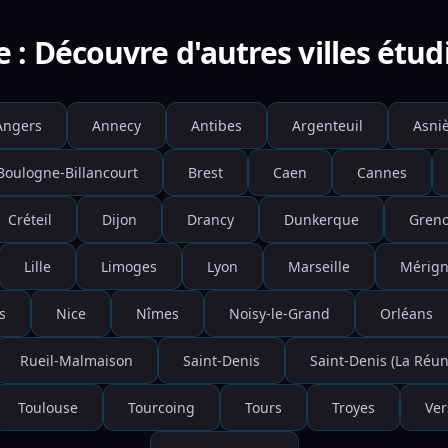
e : Découvre d'autres villes étud
Angers
Annecy
Antibes
Argenteuil
Asniè
Boulogne-Billancourt
Brest
Caen
Cannes
Créteil
Dijon
Drancy
Dunkerque
Greno
Lille
Limoges
Lyon
Marseille
Mérign
s
Nice
Nîmes
Noisy-le-Grand
Orléans
Rueil-Malmaison
Saint-Denis
Saint-Denis (La Réun
Toulouse
Tourcoing
Tours
Troyes
Ver