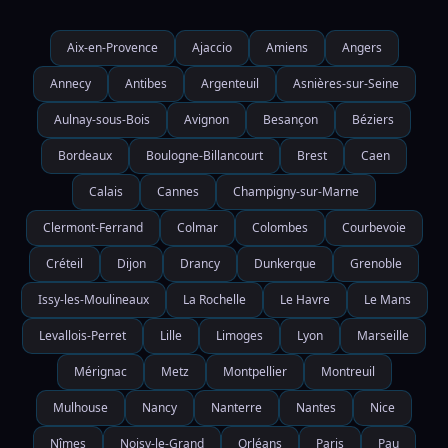
Aix-en-Provence
Ajaccio
Amiens
Angers
Annecy
Antibes
Argenteuil
Asnières-sur-Seine
Aulnay-sous-Bois
Avignon
Besançon
Béziers
Bordeaux
Boulogne-Billancourt
Brest
Caen
Calais
Cannes
Champigny-sur-Marne
Clermont-Ferrand
Colmar
Colombes
Courbevoie
Créteil
Dijon
Drancy
Dunkerque
Grenoble
Issy-les-Moulineaux
La Rochelle
Le Havre
Le Mans
Levallois-Perret
Lille
Limoges
Lyon
Marseille
Mérignac
Metz
Montpellier
Montreuil
Mulhouse
Nancy
Nanterre
Nantes
Nice
Nîmes
Noisy-le-Grand
Orléans
Paris
Pau