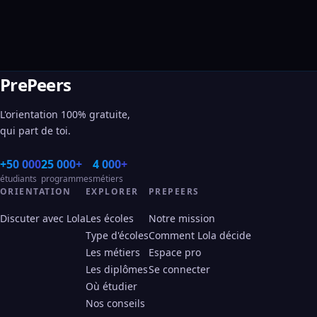
PrePeers
L'orientation 100% gratuite,
qui part de toi.
+50 000
25 000+
4 000+
étudiants
programmes
métiers
ORIENTATION
EXPLORER
PREPEERS
Discuter avec Lola
Les écoles
Notre mission
Type d'écoles
Comment Lola décide
Les métiers
Espace pro
Les diplômes
Se connecter
Où étudier
Nos conseils