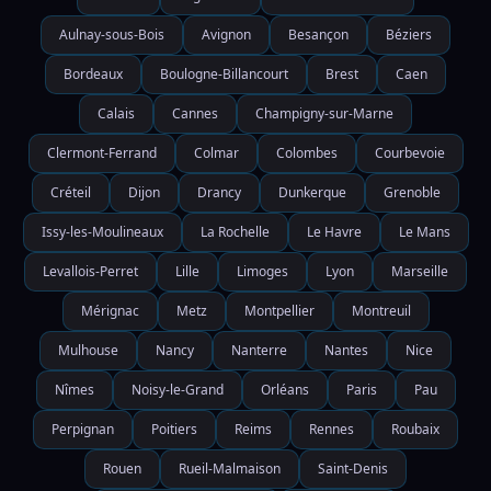
Aulnay-sous-Bois
Avignon
Besançon
Béziers
Bordeaux
Boulogne-Billancourt
Brest
Caen
Calais
Cannes
Champigny-sur-Marne
Clermont-Ferrand
Colmar
Colombes
Courbevoie
Créteil
Dijon
Drancy
Dunkerque
Grenoble
Issy-les-Moulineaux
La Rochelle
Le Havre
Le Mans
Levallois-Perret
Lille
Limoges
Lyon
Marseille
Mérignac
Metz
Montpellier
Montreuil
Mulhouse
Nancy
Nanterre
Nantes
Nice
Nîmes
Noisy-le-Grand
Orléans
Paris
Pau
Perpignan
Poitiers
Reims
Rennes
Roubaix
Rouen
Rueil-Malmaison
Saint-Denis