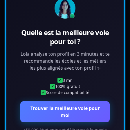
Quelle est la meilleure voie
pour toi ?
Lola analyse ton profil en 3 minutes et te
recommande les écoles et les métiers
les plus alignés avec ton profil ✨
3 mn
✓
100% gratuit
✓
Score de compatibilité
✓
Trouver la meilleure voie pour
moi
+50 000 étudiants ont déjà trouvé leur voie