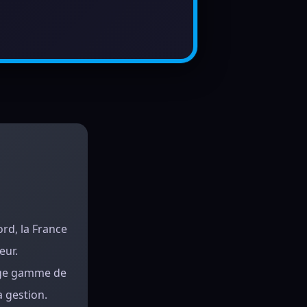
ord, la France
eur.
arge gamme de
a gestion.