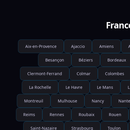
Franc
Aix-en-Provence
Ajaccio
Amiens
Besançon
Béziers
Bordeaux
Clermont-Ferrand
Colmar
Colombes
La Rochelle
Le Havre
Le Mans
L
Montreuil
Mulhouse
Nancy
Nante
Reims
Rennes
Roubaix
Rouen
Saint-Nazaire
Strasbourg
Toulon