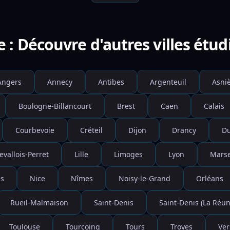
e : Découvre d'autres villes étud
Angers
Annecy
Antibes
Argenteuil
Asniè
Boulogne-Billancourt
Brest
Caen
Calais
Courbevoie
Créteil
Dijon
Drancy
D
evallois-Perret
Lille
Limoges
Lyon
Marse
s
Nice
Nîmes
Noisy-le-Grand
Orléans
Rueil-Malmaison
Saint-Denis
Saint-Denis (La Réun
Toulouse
Tourcoing
Tours
Troyes
Ver