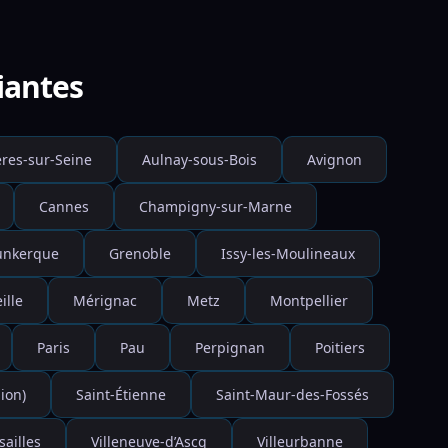
iantes
res-sur-Seine
Aulnay-sous-Bois
Avignon
Cannes
Champigny-sur-Marne
unkerque
Grenoble
Issy-les-Moulineaux
ille
Mérignac
Metz
Montpellier
Paris
Pau
Perpignan
Poitiers
ion)
Saint-Étienne
Saint-Maur-des-Fossés
sailles
Villeneuve-d’Ascq
Villeurbanne