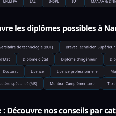
EPLEFPA
IAE
INSPE
IUT
MANAA & DN
vre les diplômes possibles à Na
versitaire de technologie (BUT)
Brevet Technicien Supérieur 
d'Etat
Diplôme d'État
Diplôme d'ingénieur
Dip
Doctorat
Licence
Licence professionnelle
Ma
stère spécialisé (MS)
Mention Complémentaire
Titre
 : Découvre nos conseils par ca