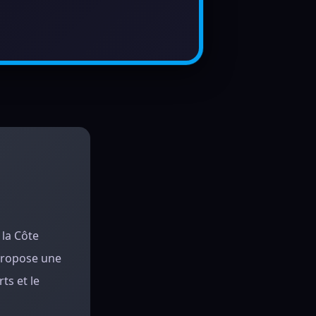
 la Côte
 propose une
ts et le