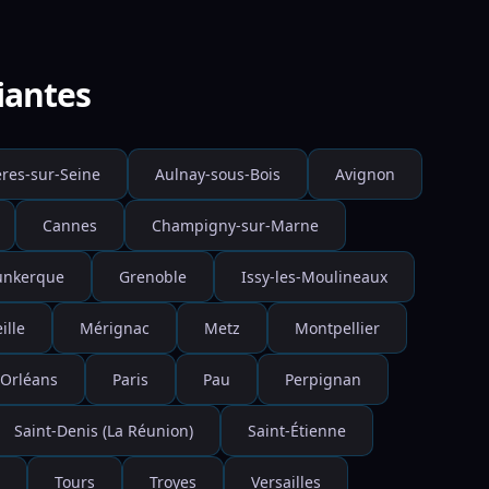
iantes
res-sur-Seine
Aulnay-sous-Bois
Avignon
Cannes
Champigny-sur-Marne
unkerque
Grenoble
Issy-les-Moulineaux
ille
Mérignac
Metz
Montpellier
Orléans
Paris
Pau
Perpignan
Saint-Denis (La Réunion)
Saint-Étienne
Tours
Troyes
Versailles