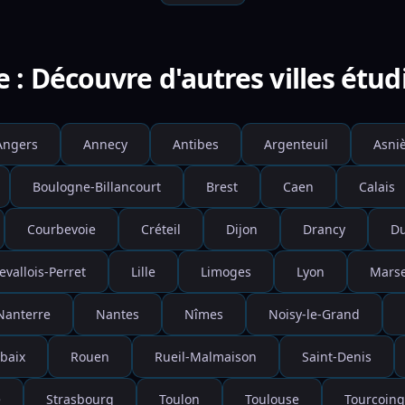
e : Découvre d'autres villes étud
Angers
Annecy
Antibes
Argenteuil
Asniè
Boulogne-Billancourt
Brest
Caen
Calais
Courbevoie
Créteil
Dijon
Drancy
D
evallois-Perret
Lille
Limoges
Lyon
Marse
Nanterre
Nantes
Nîmes
Noisy-le-Grand
baix
Rouen
Rueil-Malmaison
Saint-Denis
e
Strasbourg
Toulon
Toulouse
Tourcoing