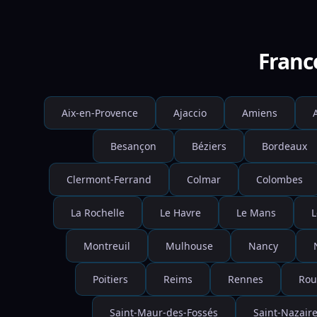
Franc
Aix-en-Provence
Ajaccio
Amiens
Besançon
Béziers
Bordeaux
Clermont-Ferrand
Colmar
Colombes
La Rochelle
Le Havre
Le Mans
L
Montreuil
Mulhouse
Nancy
Poitiers
Reims
Rennes
Rou
Saint-Maur-des-Fossés
Saint-Nazair