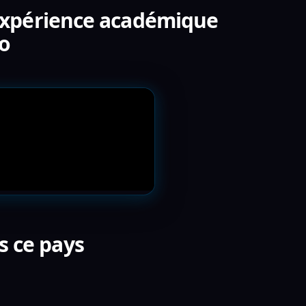
e expérience académique
éo
s ce pays