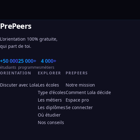
PrePeers
L'orientation 100% gratuite,
qui part de toi.
+50 000
25 000+
4 000+
étudiants
programmes
métiers
ORIENTATION
EXPLORER
PREPEERS
Discuter avec Lola
Les écoles
Notre mission
Type d'écoles
Comment Lola décide
Les métiers
Espace pro
Les diplômes
Se connecter
Où étudier
Nos conseils