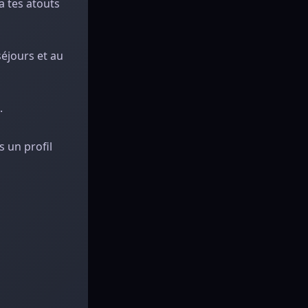
a tes atouts
séjours et au
.
s un profil