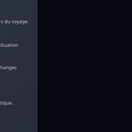
rs du voyage.
situation
échanges
tique.