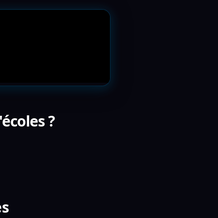
écoles ?
es