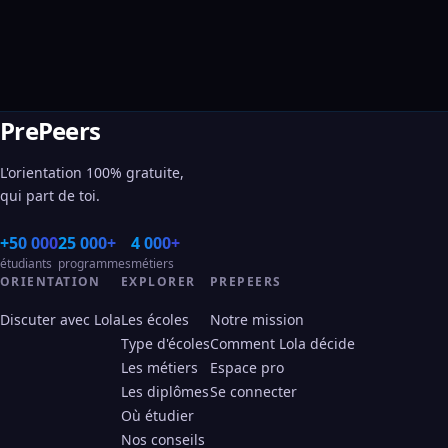
PrePeers
L'orientation 100% gratuite,
qui part de toi.
+50 000
25 000+
4 000+
étudiants
programmes
métiers
ORIENTATION
EXPLORER
PREPEERS
Discuter avec Lola
Les écoles
Notre mission
Type d'écoles
Comment Lola décide
Les métiers
Espace pro
Les diplômes
Se connecter
Où étudier
Nos conseils