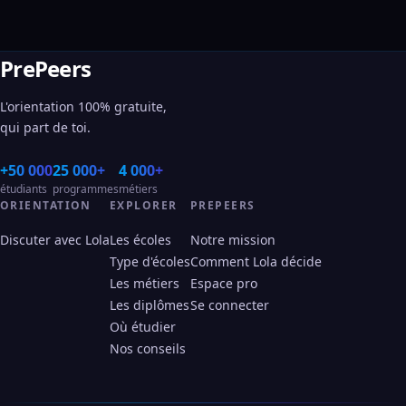
PrePeers
L'orientation 100% gratuite,
qui part de toi.
+50 000
25 000+
4 000+
étudiants
programmes
métiers
ORIENTATION
EXPLORER
PREPEERS
Discuter avec Lola
Les écoles
Notre mission
Type d'écoles
Comment Lola décide
Les métiers
Espace pro
Les diplômes
Se connecter
Où étudier
Nos conseils