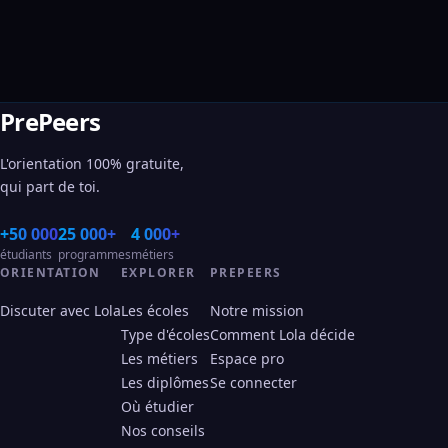
PrePeers
L'orientation 100% gratuite,
qui part de toi.
+50 000
25 000+
4 000+
étudiants
programmes
métiers
ORIENTATION
EXPLORER
PREPEERS
Discuter avec Lola
Les écoles
Notre mission
Type d'écoles
Comment Lola décide
Les métiers
Espace pro
Les diplômes
Se connecter
Où étudier
Nos conseils