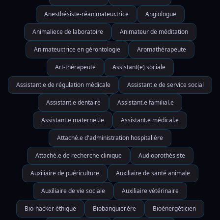
Anesthésiste-réanimateur.trice
Angiologue
Animalier.e de laboratoire
Animateur de méditation
Animateur.trice en gérontologie
Aromathérapeute
Art-thérapeute
Assistant(e) sociale
Assistant.e de régulation médicale
Assistant.e de service social
Assistant.e dentaire
Assistant.e familial.e
Assistant.e maternel.le
Assistant.e médical.e
Attaché.e d'administration hospitalière
Attaché.e de recherche clinique
Audioprothésiste
Auxiliaire de puériculture
Auxiliaire de santé animale
Auxiliaire de vie sociale
Auxiliaire vétérinaire
Bio-hacker éthique
Biobanquier.ère
Bioénergéticien