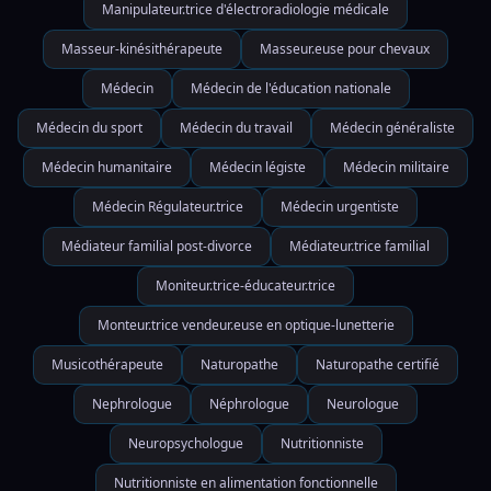
Manipulateur.trice d'électroradiologie médicale
Masseur-kinésithérapeute
Masseur.euse pour chevaux
Médecin
Médecin de l'éducation nationale
Médecin du sport
Médecin du travail
Médecin généraliste
Médecin humanitaire
Médecin légiste
Médecin militaire
Médecin Régulateur.trice
Médecin urgentiste
Médiateur familial post-divorce
Médiateur.trice familial
Moniteur.trice-éducateur.trice
Monteur.trice vendeur.euse en optique-lunetterie
Musicothérapeute
Naturopathe
Naturopathe certifié
Nephrologue
Néphrologue
Neurologue
Neuropsychologue
Nutritionniste
Nutritionniste en alimentation fonctionnelle