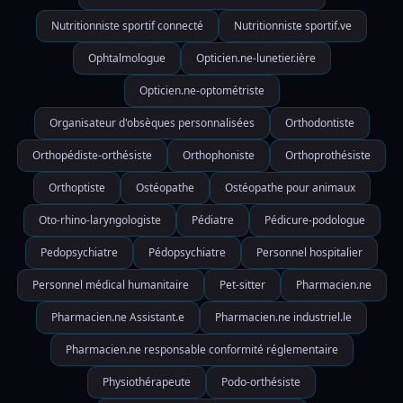
Nutritionniste sportif connecté
Nutritionniste sportif.ve
Ophtalmologue
Opticien.ne-lunetier.ière
Opticien.ne-optométriste
Organisateur d'obsèques personnalisées
Orthodontiste
Orthopédiste-orthésiste
Orthophoniste
Orthoprothésiste
Orthoptiste
Ostéopathe
Ostéopathe pour animaux
Oto-rhino-laryngologiste
Pédiatre
Pédicure-podologue
Pedopsychiatre
Pédopsychiatre
Personnel hospitalier
Personnel médical humanitaire
Pet-sitter
Pharmacien.ne
Pharmacien.ne Assistant.e
Pharmacien.ne industriel.le
Pharmacien.ne responsable conformité réglementaire
Physiothérapeute
Podo-orthésiste