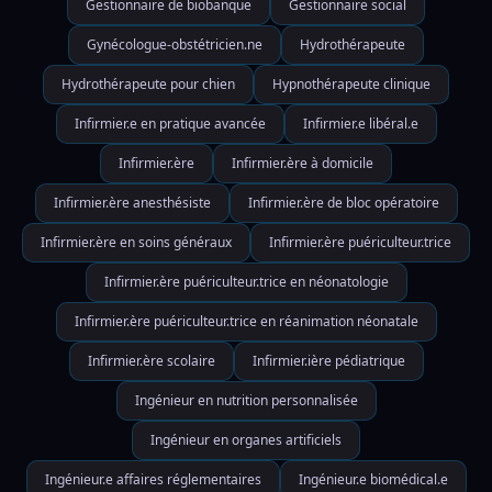
Gestionnaire de biobanque
Gestionnaire social
Gynécologue-obstétricien.ne
Hydrothérapeute
Hydrothérapeute pour chien
Hypnothérapeute clinique
Infirmier.e en pratique avancée
Infirmier.e libéral.e
Infirmier.ère
Infirmier.ère à domicile
Infirmier.ère anesthésiste
Infirmier.ère de bloc opératoire
Infirmier.ère en soins généraux
Infirmier.ère puériculteur.trice
Infirmier.ère puériculteur.trice en néonatologie
Infirmier.ère puériculteur.trice en réanimation néonatale
Infirmier.ère scolaire
Infirmier.ière pédiatrique
Ingénieur en nutrition personnalisée
Ingénieur en organes artificiels
Ingénieur.e affaires réglementaires
Ingénieur.e biomédical.e