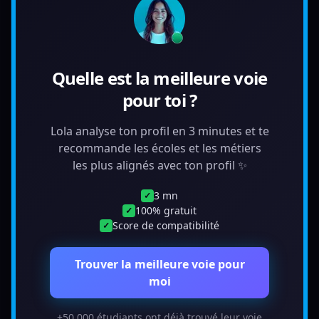
Quelle est la meilleure voie
pour toi ?
Lola analyse ton profil en 3 minutes et te
recommande les écoles et les métiers
les plus alignés avec ton profil ✨
3 mn
✓
100% gratuit
✓
Score de compatibilité
✓
Trouver la meilleure voie pour
moi
+50 000 étudiants ont déjà trouvé leur voie