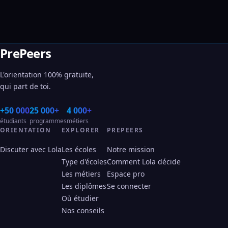
PrePeers
L'orientation 100% gratuite,
qui part de toi.
+50 000
25 000+
4 000+
étudiants
programmes
métiers
ORIENTATION
EXPLORER
PREPEERS
Discuter avec Lola
Les écoles
Notre mission
Type d'écoles
Comment Lola décide
Les métiers
Espace pro
Les diplômes
Se connecter
Où étudier
Nos conseils