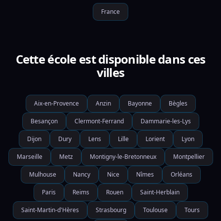
France
Cette école est disponible dans ces
villes
Aix-en-Provence
Anzin
Bayonne
Bègles
Besançon
Clermont-Ferrand
Dammarie-les-Lys
Dijon
Dury
Lens
Lille
Lorient
Lyon
Marseille
Metz
Montigny-le-Bretonneux
Montpellier
Mulhouse
Nancy
Nice
Nîmes
Orléans
Paris
Reims
Rouen
Saint-Herblain
Saint-Martin-d'Hères
Strasbourg
Toulouse
Tours