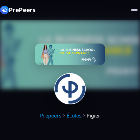
PrePeers
Prepeers
Écoles
Pigier