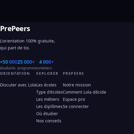
PrePeers
L'orientation 100% gratuite,
qui part de toi.
+50 000
25 000+
4 000+
étudiants
programmes
métiers
ORIENTATION
EXPLORER
PREPEERS
Discuter avec Lola
Les écoles
Notre mission
Type d'écoles
Comment Lola décide
Les métiers
Espace pro
Les diplômes
Se connecter
Où étudier
Nos conseils