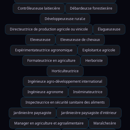
Contrôleur.euse laitier.ière
Débardeur.se forestier.ère
Développeur.euse rural.e
Directeur.trice de production agricole ou vinicole
Élagueur.euse
Eleveur.euse
Eleveur.euse de chevaux
Expérimentateur.trice agronomique
Exploitant.e agricole
Formateur.trice en agriculture
Herboriste
Horticulteur.trice
Ingénieur.e agro-développement international
Ingénieur.e agronome
Inséminateur.trice
Inspecteur.rice en sécurité sanitaire des aliments
Jardinier.ère paysagiste
Jardinier.ère paysagiste d'intérieur
Manager en agriculture et agroalimentaire
Maraîcher.ère