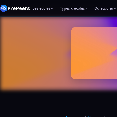
PrePeers
Les écoles
Types d'écoles
Où étudier