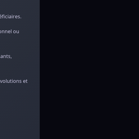
ficiaires.
ionnel ou
nants,
volutions et