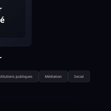
r
té
r
stitutions publiques
Médiation
Social