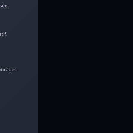
sée.
tif.
ourages.