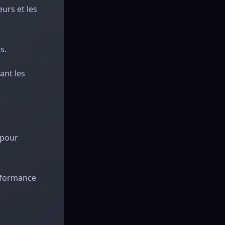
urs et les
s.
ant les
 pour
erformance