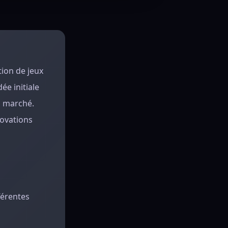
tion de jeux
ée initiale
u marché.
novations
férentes