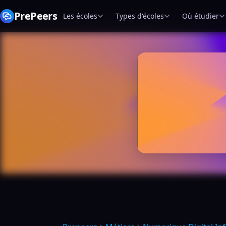
PrePeers
Les écoles
Types d'écoles
Où étudier