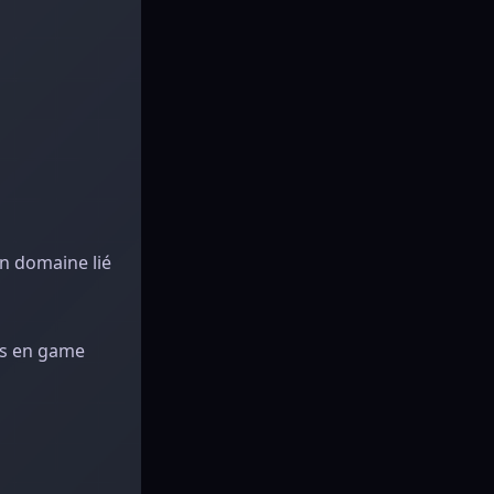
n domaine lié
ons en game